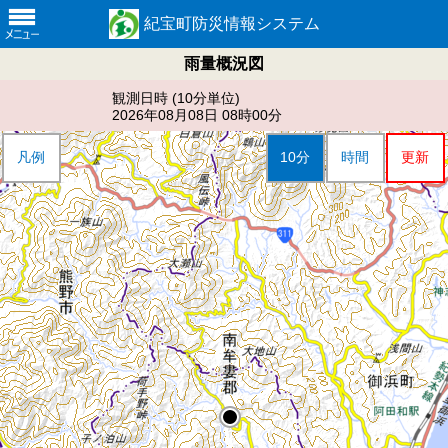
紀宝町防災情報システム
雨量概況図
観測日時 (
10分
単位)
2026年08月08日 08時00分
凡例
10分
時間
更新